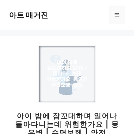
컨
텐
아트 매거진
메
츠
로
뉴
건
너
뛰
기
아이 밤에 잠꼬대하며 일어나
돌아다니는데 위험한가요 | 몽
유병 | 수면보행 | 안전