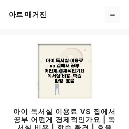
컨
텐
아트 매거진
메
츠
로
뉴
건
너
뛰
기
아이 독서실 이용료 VS 집에서
공부 어떤게 경제적인가요 | 독
서실 비용 | 학습 환경 | 효율