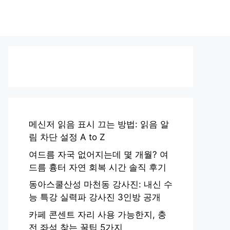
메신저 읽음 표시 끄는 방법: 읽음 알
림 차단 설정 A to Z
여드름 자국 없어지는데 몇 개월? 여
드름 흉터 자연 회복 시간 솔직 후기
동아스쿨산성 마천동 강사진: 내신 수
능 특강 실력파 강사진 3인방 공개
카페 콘센트 자리 사용 가능한지, 충
전 좌석 찾는 꿀팁 5가지