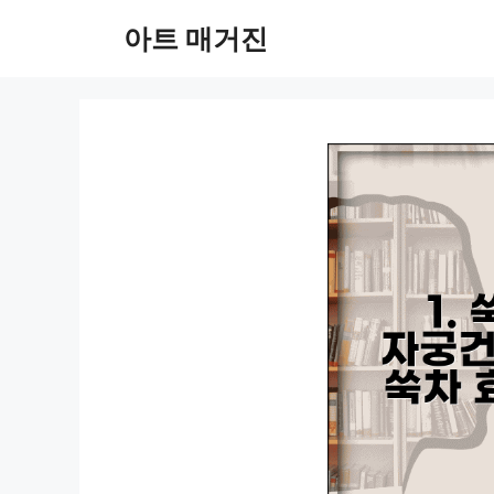
컨
아트 매거진
텐
츠
로
건
너
뛰
기