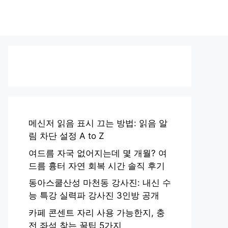
메신저 읽음 표시 끄는 방법: 읽음 알
림 차단 설정 A to Z
여드름 자국 없어지는데 몇 개월? 여
드름 흉터 자연 회복 시간 솔직 후기
동아스쿨산성 마천동 강사진: 내신 수
능 특강 실력파 강사진 3인방 공개
카페 콘센트 자리 사용 가능한지, 충
전 좌석 찾는 꿀팁 5가지