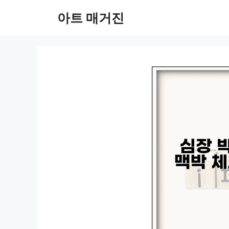
컨
아트 매거진
텐
츠
로
건
너
뛰
기