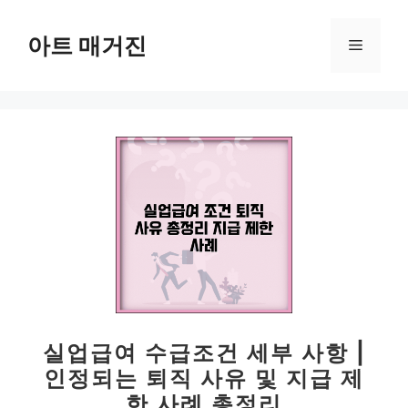
컨
텐
아트 매거진
메
츠
로
뉴
건
너
뛰
기
실업급여 수급조건 세부 사항 |
인정되는 퇴직 사유 및 지급 제
한 사례 총정리