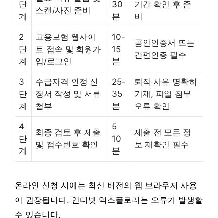
단
30
기간 확인 후 준
스캔/사진 준비
계
분
비
2
고용보험 웹사이
10-
공인인증서 또는
단
트 접속 및 회원가
15
간편인증 필수
계
입/로그인
분
3
수급자격 인정 신
25-
퇴직 사유 명확히
단
청서 작성 및 서류
35
기재, 파일 첨부
계
첨부
분
오류 확인
4
5-
최종 검토 후 제출
제출 전 모든 정
단
10
및 접수번호 확인
보 재확인 필수
계
분
온라인 신청 시에는 최신 버전의 웹 브라우저 사용
이 권장됩니다. 인터넷 익스플로러는 오류가 발생할
수 있습니다.