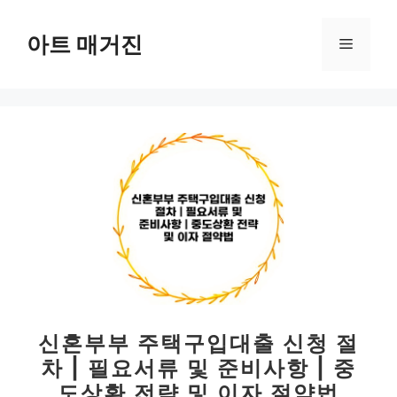
컨
텐
아트 매거진
메
츠
로
뉴
건
너
뛰
기
신혼부부 주택구입대출 신청 절
차 | 필요서류 및 준비사항 | 중
도상환 전략 및 이자 절약법