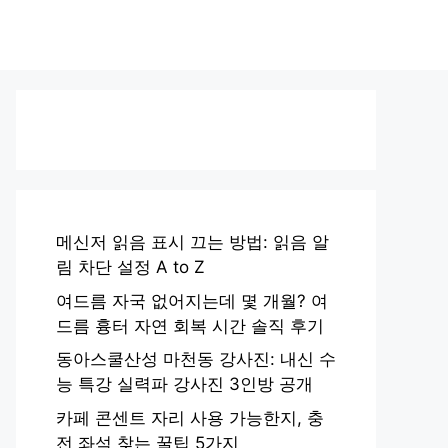
메신저 읽음 표시 끄는 방법: 읽음 알
림 차단 설정 A to Z
여드름 자국 없어지는데 몇 개월? 여
드름 흉터 자연 회복 시간 솔직 후기
동아스쿨산성 마천동 강사진: 내신 수
능 특강 실력파 강사진 3인방 공개
카페 콘센트 자리 사용 가능한지, 충
전 좌석 찾는 꿀팁 5가지