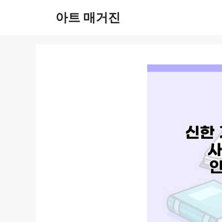
컨
아트 매거진
텐
츠
로
건
너
뛰
기