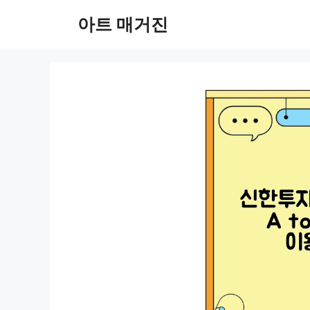
컨
아트 매거진
텐
츠
로
건
너
뛰
기