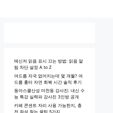
메신저 읽음 표시 끄는 방법: 읽음 알
림 차단 설정 A to Z
여드름 자국 없어지는데 몇 개월? 여
드름 흉터 자연 회복 시간 솔직 후기
동아스쿨산성 마천동 강사진: 내신 수
능 특강 실력파 강사진 3인방 공개
카페 콘센트 자리 사용 가능한지, 충
전 좌석 찾는 꿀팁 5가지