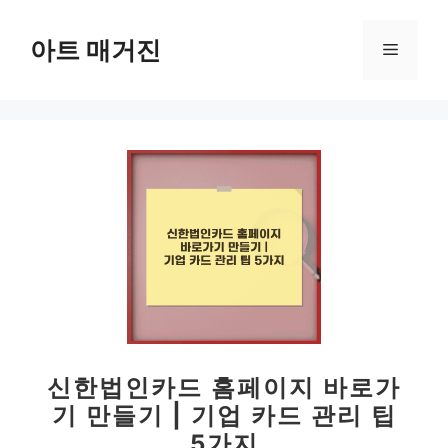
컨
텐
아트 매거진
메
츠
로
뉴
건
너
뛰
기
신한법인카드 홈페이지 바로가
기 만들기 | 기업 카드 관리 팁
5가지