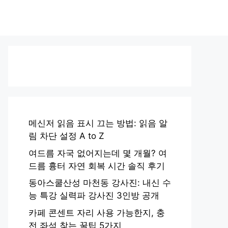
메신저 읽음 표시 끄는 방법: 읽음 알
림 차단 설정 A to Z
여드름 자국 없어지는데 몇 개월? 여
드름 흉터 자연 회복 시간 솔직 후기
동아스쿨산성 마천동 강사진: 내신 수
능 특강 실력파 강사진 3인방 공개
카페 콘센트 자리 사용 가능한지, 충
전 좌석 찾는 꿀팁 5가지