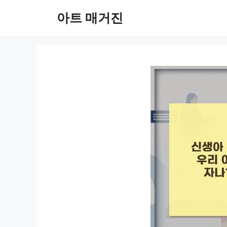
컨
아트 매거진
텐
츠
로
건
너
뛰
기