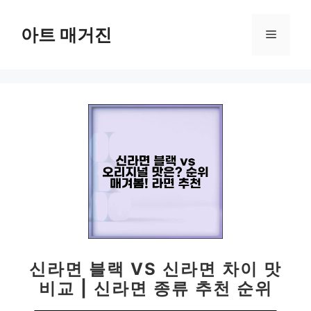
컨
텐
아트 매거진
메
츠
로
뉴
건
너
뛰
기
신라면 블랙 VS 신라면 차이 맛
비교 | 신라면 종류 추천 순위