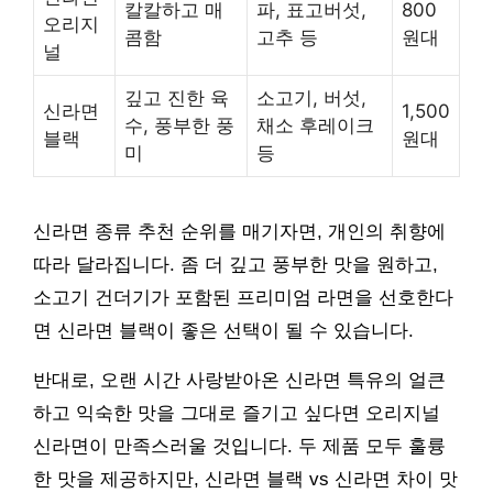
칼칼하고 매
파, 표고버섯,
800
오리지
콤함
고추 등
원대
널
깊고 진한 육
소고기, 버섯,
신라면
1,500
수, 풍부한 풍
채소 후레이크
블랙
원대
미
등
신라면 종류 추천 순위를 매기자면, 개인의 취향에
따라 달라집니다. 좀 더 깊고 풍부한 맛을 원하고,
소고기 건더기가 포함된 프리미엄 라면을 선호한다
면 신라면 블랙이 좋은 선택이 될 수 있습니다.
반대로, 오랜 시간 사랑받아온 신라면 특유의 얼큰
하고 익숙한 맛을 그대로 즐기고 싶다면 오리지널
신라면이 만족스러울 것입니다. 두 제품 모두 훌륭
한 맛을 제공하지만, 신라면 블랙 vs 신라면 차이 맛