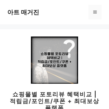
컨
텐
아트 매거진
메
츠
로
뉴
건
너
뛰
기
쇼핑몰별 포토리뷰 혜택비교 |
적립금/포인트/쿠폰 + 최대보상
플랫폼