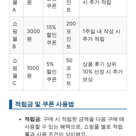
몰
원
인
시 추가 적립
쿠폰
A
트
쇼
200
15%
핑
3000
포
1주일 내 작성 시
할인
몰
원
인
추가 적립
쿠폰
B
트
쇼
50
5%
상품 후기 상위
핑
1000
포
할인
10% 선정 시 추가
몰
원
인
쿠폰
보상
C
트
적립금 및 쿠폰 사용법
적립금
: 구매 시 적립한 금액을 다음 구매 때
사용할 수 있는 혜택으로, 쇼핑몰 별로 적립
률과 사용 조건이 상이해요.