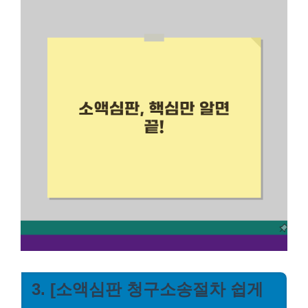
3. [소액심판 청구소송절차 쉽게