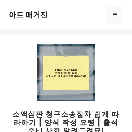
컨
텐
아트 매거진
메
츠
로
뉴
건
너
뛰
기
소액심판 청구소송절차 쉽게 따
라하기 | 양식 작성 요령 | 출석
준비 사항 알려드려요!