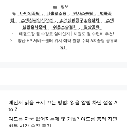
카
정보
테
태
나만의꿀팁
,
나홀로소송
,
민사소송팁
,
법률꿀
고
그
팁
,
소액심판양식작성
,
소액심판청구소송절차
,
소액
리
심판출석준비
,
쉬운소송절차
,
일상공유
태권도장 월 수강료 얼마인지 | 태권도 월 수련비 추천!
양산 HP 서비스센터 위치 예약 출장 수리 AS 꿀팁 공유해
요!
메신저 읽음 표시 끄는 방법: 읽음 알림 차단 설정 A
to Z
여드름 자국 없어지는데 몇 개월? 여드름 흉터 자연
회복 시간 솔직 후기