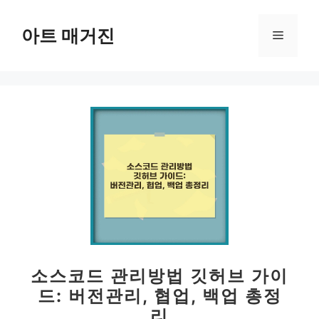
컨
텐
아트 매거진
메
츠
로
뉴
건
너
뛰
기
소스코드 관리방법 깃허브 가이
드: 버전관리, 협업, 백업 총정
리