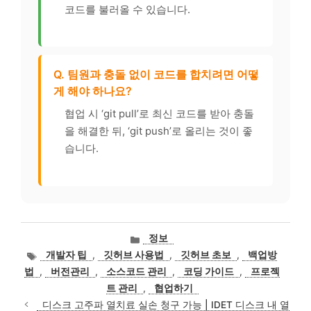
코드를 불러올 수 있습니다.
Q. 팀원과 충돌 없이 코드를 합치려면 어떻
게 해야 하나요?
협업 시 ‘git pull’로 최신 코드를 받아 충돌
을 해결한 뒤, ‘git push’로 올리는 것이 좋
습니다.
카
정보
테
태
개발자 팁
,
깃허브 사용법
,
깃허브 초보
,
백업방
고
그
법
,
버전관리
,
소스코드 관리
,
코딩 가이드
,
프로젝
리
트 관리
,
협업하기
디스크 고주파 열치료 실손 청구 가능 | IDET 디스크 내 열