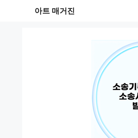
컨
아트 매거진
텐
츠
로
건
너
뛰
기