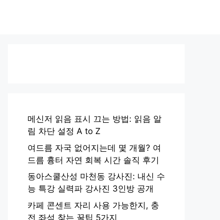
메신저 읽음 표시 끄는 방법: 읽음 알
림 차단 설정 A to Z
여드름 자국 없어지는데 몇 개월? 여
드름 흉터 자연 회복 시간 솔직 후기
동아스쿨산성 마천동 강사진: 내신 수
능 특강 실력파 강사진 3인방 공개
카페 콘센트 자리 사용 가능한지, 충
전 좌석 찾는 꿀팁 5가지