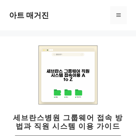
컨
텐
아트 매거진
메
츠
로
뉴
건
너
뛰
기
세브란스병원 그룹웨어 접속 방
법과 직원 시스템 이용 가이드