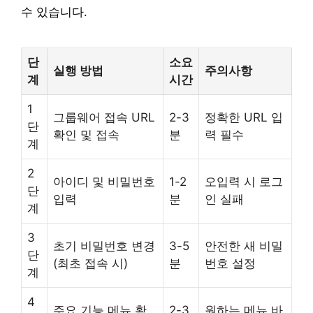
수 있습니다.
단
소요
실행 방법
주의사항
계
시간
1
그룹웨어 접속 URL
2-3
정확한 URL 입
단
확인 및 접속
분
력 필수
계
2
아이디 및 비밀번호
1-2
오입력 시 로그
단
입력
분
인 실패
계
3
초기 비밀번호 변경
3-5
안전한 새 비밀
단
(최초 접속 시)
분
번호 설정
계
4
주요 기능 메뉴 확
2-3
원하는 메뉴 바