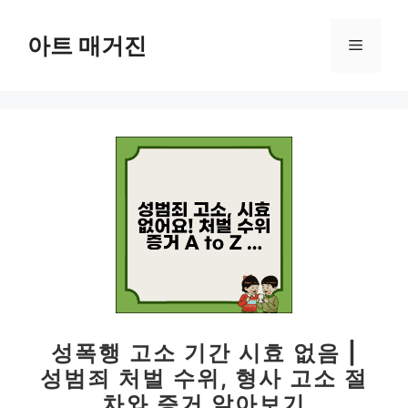
컨
텐
아트 매거진
메
츠
로
뉴
건
너
뛰
기
성폭행 고소 기간 시효 없음 |
성범죄 처벌 수위, 형사 고소 절
차와 증거 알아보기