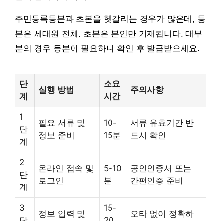
주민등록등본과 초본을 헷갈리는 경우가 많은데, 등
본은 세대원 전체, 초본은 본인만 기재됩니다. 대부
분의 경우 등본이 필요하니 확인 후 발급받으세요.
단
소요
실행 방법
주의사항
계
시간
1
필요 서류 및
10-
서류 유효기간 반
단
정보 준비
15분
드시 확인
계
2
온라인 접속 및
5-10
공인인증서 또는
단
로그인
분
간편인증 준비
계
3
15-
정보 입력 및
오타 없이 정확하
단
20