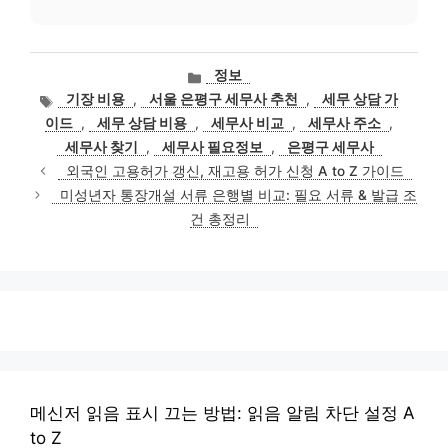
카
정보
테
태
기장 비용
,
서울 은평구 세무사 추천
,
세무 상담 가
고
그
이드
,
세무 상담 비용
,
세무사 비교
,
세무사 주소
,
리
세무사 찾기
,
세무사 필요정보
,
은평구 세무사
외국인 고용허가 갱신, 재고용 허가 신청 A to Z 가이드
미성년자 통장개설 서류 은행별 비교: 필요 서류 & 발급 조
건 총정리
메신저 읽음 표시 끄는 방법: 읽음 알림 차단 설정 A
to Z