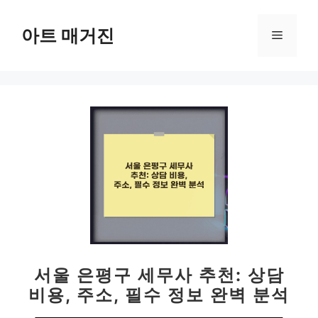
컨
텐
아트 매거진
메
츠
로
뉴
건
너
뛰
기
서울 은평구 세무사 추천: 상담
비용, 주소, 필수 정보 완벽 분석