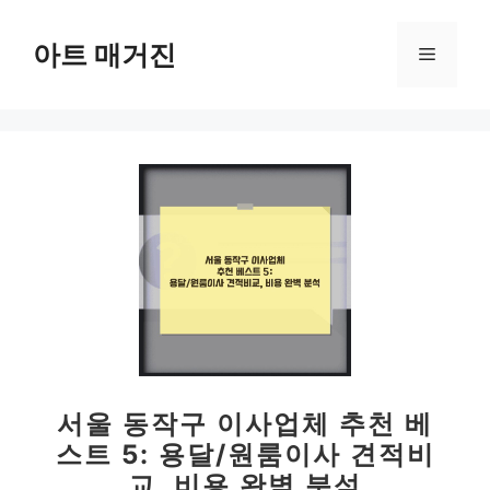
컨
텐
아트 매거진
메
츠
로
뉴
건
너
뛰
기
서울 동작구 이사업체 추천 베
스트 5: 용달/원룸이사 견적비
교, 비용 완벽 분석