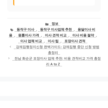
카
정보
테
태
동작구 이사
,
동작구 이사업체 추천
,
용달이사 비
고
그
용
,
원룸이사 가격
,
이사 견적 비교
,
이사 비용 절약
,
리
이사 업체 비교
,
이사 팁
,
포장이사 견적
강제집행정지신청 완벽가이드: 강제집행 중단 신청 방법
총정리
전남 화순군 포장이사 업체 추천: 비용 견적비교 가격 총정
리 A to Z