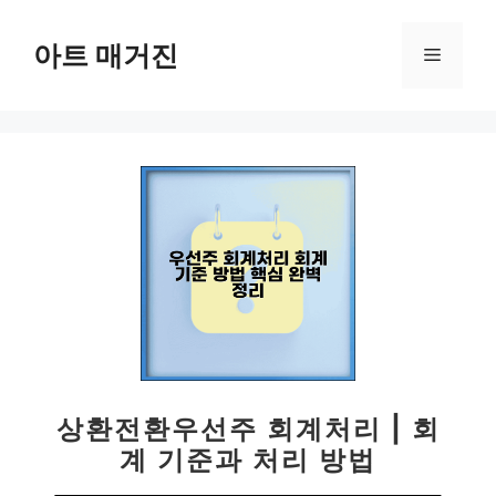
컨
텐
아트 매거진
메
츠
로
뉴
건
너
뛰
기
상환전환우선주 회계처리 | 회
계 기준과 처리 방법