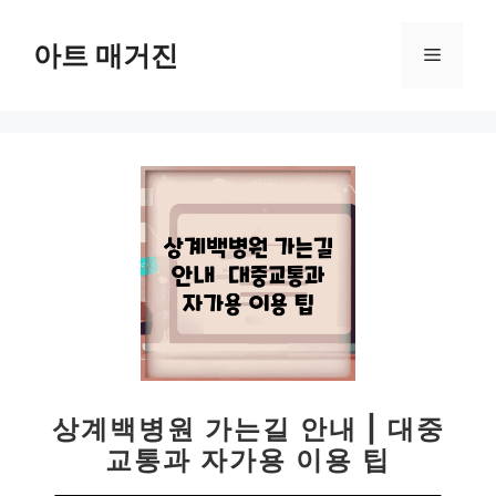
컨
텐
아트 매거진
메
츠
로
뉴
건
너
뛰
기
상계백병원 가는길 안내 | 대중
교통과 자가용 이용 팁