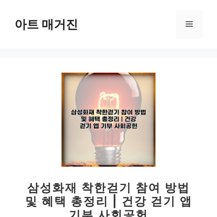
컨
텐
아트 매거진
메
츠
로
뉴
건
너
뛰
기
삼성화재 착한걷기 참여 방법
및 혜택 총정리 | 건강 걷기 앱
기부 사회공헌