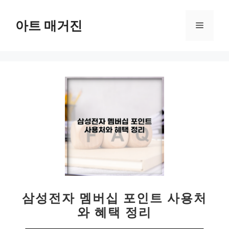
컨
텐
아트 매거진
메
츠
로
뉴
건
너
뛰
기
삼성전자 멤버십 포인트 사용처
와 혜택 정리