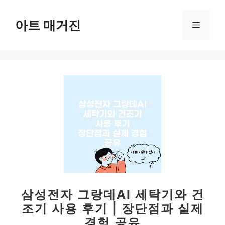
컨
텐
아트 매거진
메
츠
로
뉴
건
너
뛰
기
삼성전자 그랑데AI 세탁기와 건
조기 사용 후기 | 장단점과 실제
경험 공유