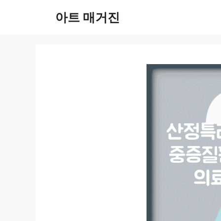
컨
아트 매거진
텐
츠
로
건
너
뛰
기