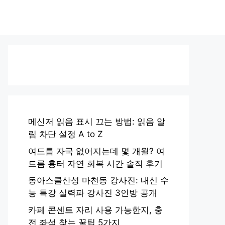
메신저 읽음 표시 끄는 방법: 읽음 알
림 차단 설정 A to Z
여드름 자국 없어지는데 몇 개월? 여
드름 흉터 자연 회복 시간 솔직 후기
동아스쿨산성 마천동 강사진: 내신 수
능 특강 실력파 강사진 3인방 공개
카페 콘센트 자리 사용 가능한지, 충
전 좌석 찾는 꿀팁 5가지