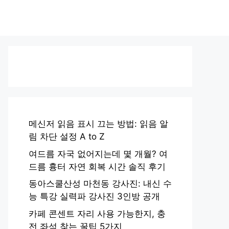
메신저 읽음 표시 끄는 방법: 읽음 알
림 차단 설정 A to Z
여드름 자국 없어지는데 몇 개월? 여
드름 흉터 자연 회복 시간 솔직 후기
동아스쿨산성 마천동 강사진: 내신 수
능 특강 실력파 강사진 3인방 공개
카페 콘센트 자리 사용 가능한지, 충
전 좌석 찾는 꿀팁 5가지