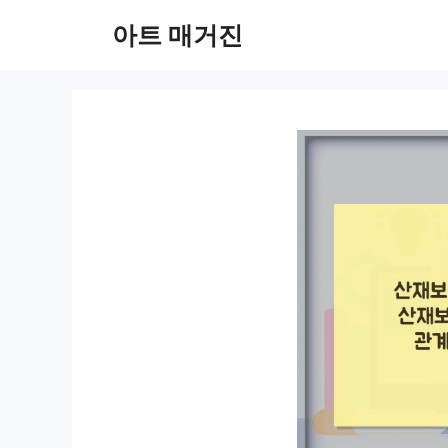
컨
아트 매거진
텐
츠
로
건
너
뛰
기