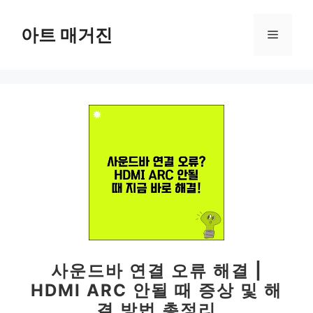
컨
텐
아트 매거진
메
츠
로
뉴
건
너
뛰
기
사운드바 연결 오류 해결 |
HDMI ARC 안될 때 증상 및 해
결 방법 총정리