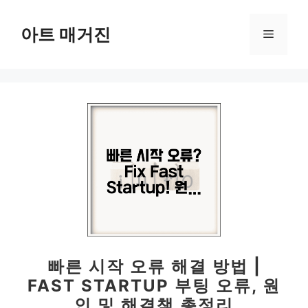
컨
텐
아트 매거진
메
츠
로
뉴
건
너
뛰
기
빠른 시작 오류 해결 방법 |
FAST STARTUP 부팅 오류, 원
인 및 해결책 총정리