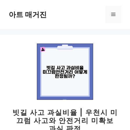
컨
텐
아트 매거진
메
츠
로
뉴
건
너
뛰
기
빗길 사고 과실비율 | 우천시 미
끄럼 사고와 안전거리 미확보
과실 판정