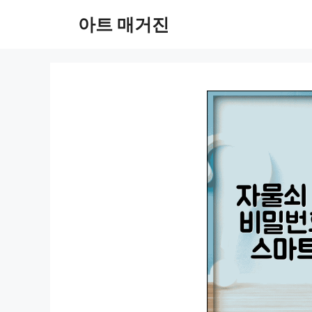
컨
아트 매거진
텐
츠
로
건
너
뛰
기