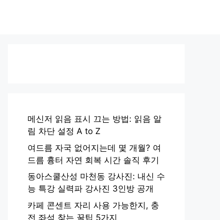
메신저 읽음 표시 끄는 방법: 읽음 알
림 차단 설정 A to Z
여드름 자국 없어지는데 몇 개월? 여
드름 흉터 자연 회복 시간 솔직 후기
동아스쿨산성 마천동 강사진: 내신 수
능 특강 실력파 강사진 3인방 공개
카페 콘센트 자리 사용 가능한지, 충
전 좌석 찾는 꿀팁 5가지