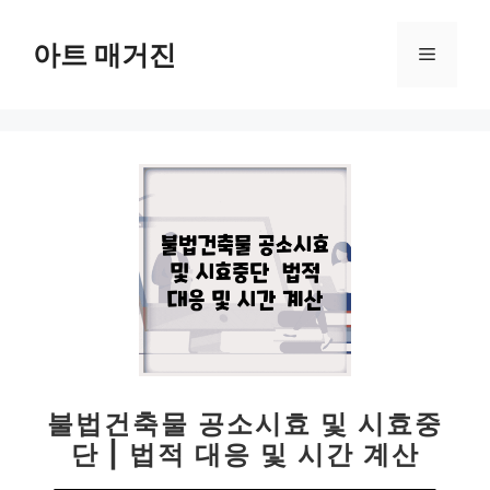
컨
텐
아트 매거진
메
츠
로
뉴
건
너
뛰
기
불법건축물 공소시효 및 시효중
단 | 법적 대응 및 시간 계산