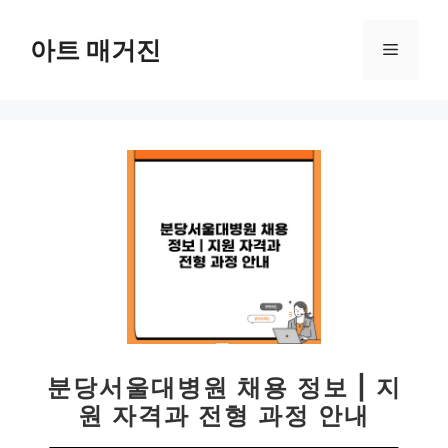
컨
텐
아트 매거진
메
츠
로
뉴
건
너
뛰
기
분당서울대병원 채용 정보 | 지
원 자격과 전형 과정 안내