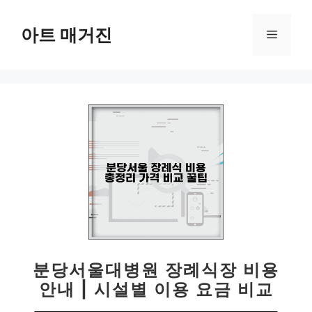
컨
텐
아트 매거진
메
츠
로
뉴
건
너
뛰
기
분당서울대병원 장례식장 비용
안내 | 시설별 이용 요금 비교