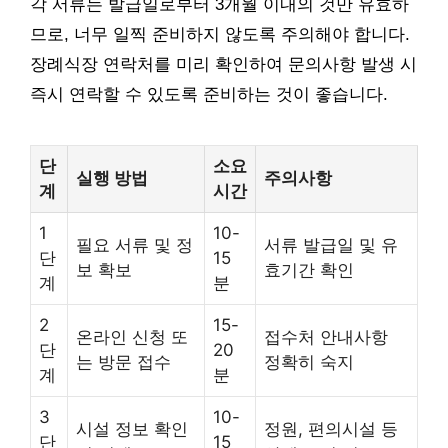
각 서류는 발급일로부터 3개월 이내의 것만 유효하
므로, 너무 일찍 준비하지 않도록 주의해야 합니다.
장례식장 연락처를 미리 확인하여 문의사항 발생 시
즉시 연락할 수 있도록 준비하는 것이 좋습니다.
단
소요
실행 방법
주의사항
계
시간
1
10-
필요 서류 및 정
서류 발급일 및 유
단
15
보 확보
효기간 확인
계
분
2
15-
온라인 신청 또
접수처 안내사항
단
20
는 방문 접수
정확히 숙지
계
분
3
10-
시설 정보 확인
정원, 편의시설 등
단
15