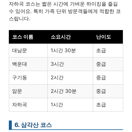
자하곡 코스는 짧은 시간에 가벼운 하이킹을 즐길
수 있어요. 특히 가족 단위 방문객들에게 적합한 코
스랍니다.
코스 이름
소요시간
난이도
대남문
1시간 30분
초급
백운대
3시간
중급
구기동
2시간
중급
암문
2시간 30분
중급
자하곡
1시간
초급
6. 삼각산 코스