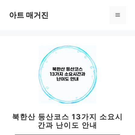
컨
텐
아트 매거진
메
츠
로
뉴
건
너
뛰
기
북한산 등산코스 13가지 소요시
간과 난이도 안내