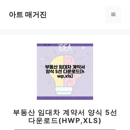
컨
텐
아트 매거진
메
츠
로
뉴
건
너
뛰
기
부동산 임대차 계약서 양식 5선
다운로드(HWP,XLS)