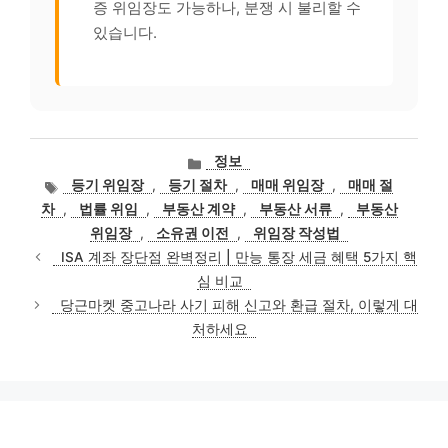
증 위임장도 가능하나, 분쟁 시 불리할 수
있습니다.
카
정보
테
태
등기 위임장
,
등기 절차
,
매매 위임장
,
매매 절
고
그
차
,
법률 위임
,
부동산 계약
,
부동산 서류
,
부동산
리
위임장
,
소유권 이전
,
위임장 작성법
ISA 계좌 장단점 완벽정리 | 만능 통장 세금 혜택 5가지 핵
심 비교
당근마켓 중고나라 사기 피해 신고와 환급 절차, 이렇게 대
처하세요