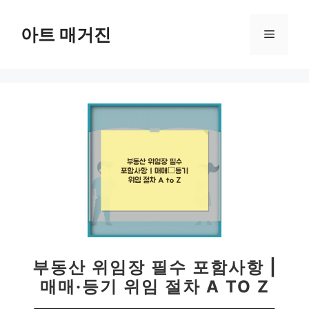
컨
텐
아트 매거진
메
츠
로
뉴
건
너
뛰
기
부동산 위임장 필수 포함사항 |
매매·등기 위임 절차 A TO Z