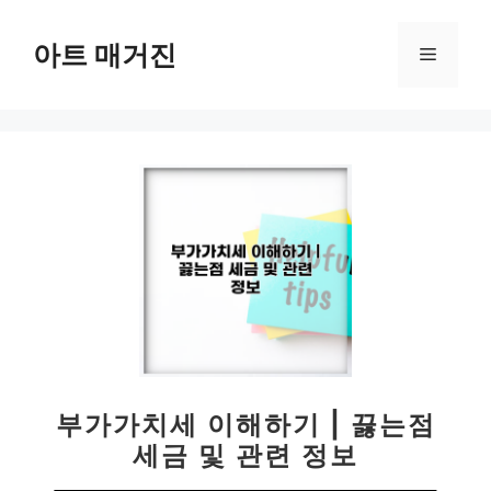
컨
텐
아트 매거진
메
츠
로
뉴
건
너
뛰
기
부가가치세 이해하기 | 끓는점
세금 및 관련 정보