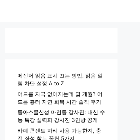
메신저 읽음 표시 끄는 방법: 읽음 알
림 차단 설정 A to Z
여드름 자국 없어지는데 몇 개월? 여
드름 흉터 자연 회복 시간 솔직 후기
동아스쿨산성 마천동 강사진: 내신 수
능 특강 실력파 강사진 3인방 공개
카페 콘센트 자리 사용 가능한지, 충
전 좌석 찾는 꿀팁 5가지