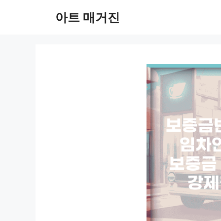
컨
아트 매거진
텐
츠
로
건
너
뛰
기