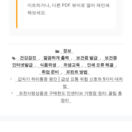
이트하거나, 다른 PDF 뷰어로 열어 재인쇄
해보세요.
카
정보
테
태
건강검진
,
깔끔하게 출력
,
보건증 발급
,
보건증
고
그
인터넷발급
,
식품위생
,
위생교육
,
인쇄 오류 해결
,
리
취업 준비
,
프린트 방법
갑자기 허리통증 원인 | 급성 요통 위험 신호와 5가지 대처
법
포천사랑상품권 구매한도 인센티브 가맹점 정리: 꿀팁 총
정리