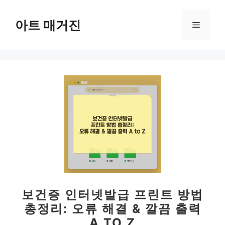
컨
텐
아트 매거진
메
츠
로
뉴
건
너
뛰
기
보건증 인터넷발급 프린트 방법
총정리: 오류 해결 & 깔끔 출력
A TO Z