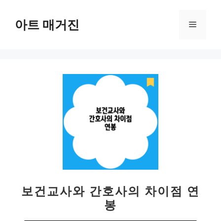
컨
텐
아트 매거진
메
츠
로
뉴
건
너
뛰
기
보건교사와 간호사의 차이점 연
봉