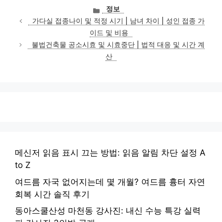
카
정보
테
가다실 접종나이 및 적정 시기 | 남녀 차이 | 성인 접종 가
고
이드 및 비용
리
불법건축물 공소시효 및 시효중단 | 법적 대응 및 시간 계
산
메신저 읽음 표시 끄는 방법: 읽음 알림 차단 설정 A
to Z
여드름 자국 없어지는데 몇 개월? 여드름 흉터 자연
회복 시간 솔직 후기
동아스쿨산성 마천동 강사진: 내신 수능 특강 실력