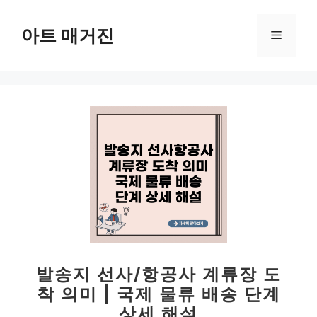
컨
텐
아트 매거진
메
츠
로
뉴
건
너
뛰
기
발송지 선사/항공사 계류장 도
착 의미 | 국제 물류 배송 단계
상세 해설