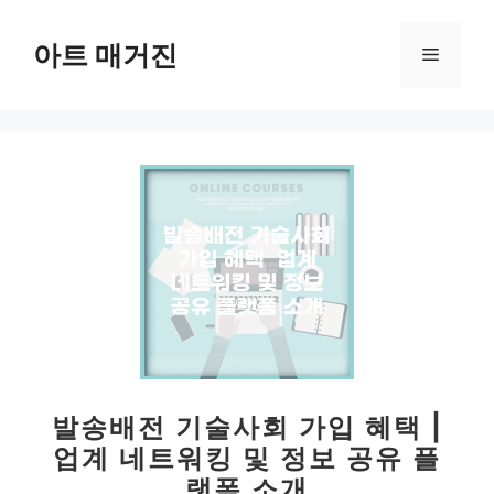
컨
텐
아트 매거진
메
츠
로
뉴
건
너
뛰
기
발송배전 기술사회 가입 혜택 |
업계 네트워킹 및 정보 공유 플
랫폼 소개