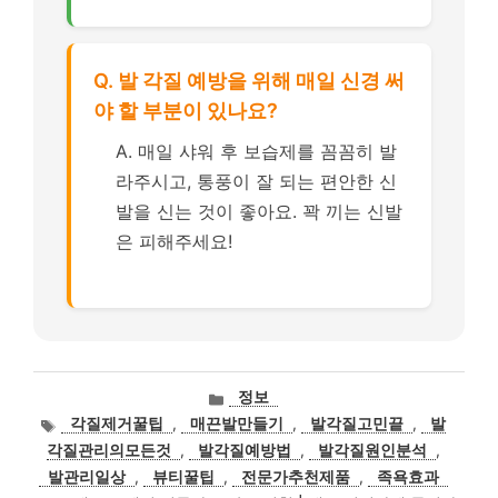
Q. 발 각질 예방을 위해 매일 신경 써
야 할 부분이 있나요?
A. 매일 샤워 후 보습제를 꼼꼼히 발
라주시고, 통풍이 잘 되는 편안한 신
발을 신는 것이 좋아요. 꽉 끼는 신발
은 피해주세요!
카
정보
테
태
각질제거꿀팁
,
매끈발만들기
,
발각질고민끝
,
발
고
그
각질관리의모든것
,
발각질예방법
,
발각질원인분석
,
리
발관리일상
,
뷰티꿀팁
,
전문가추천제품
,
족욕효과