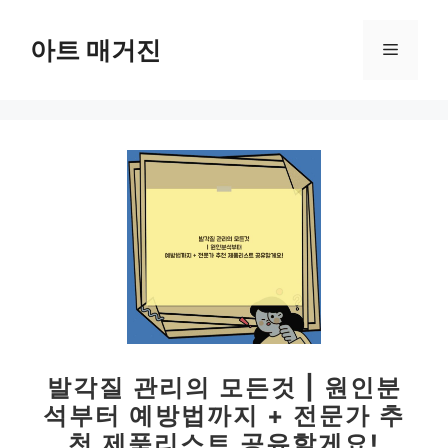
컨
텐
아트 매거진
메
츠
로
뉴
건
너
뛰
기
발각질 관리의 모든것 | 원인분
석부터 예방법까지 + 전문가 추
천 제품리스트 공유할게요!