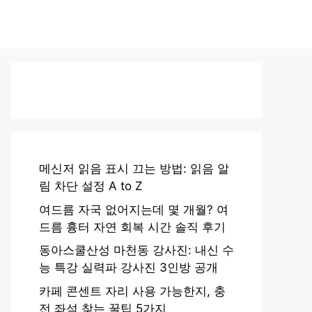
메신저 읽음 표시 끄는 방법: 읽음 알
림 차단 설정 A to Z
여드름 자국 없어지는데 몇 개월? 여
드름 흉터 자연 회복 시간 솔직 후기
동아스쿨산성 마천동 강사진: 내신 수
능 특강 실력파 강사진 3인방 공개
카페 콘센트 자리 사용 가능한지, 충
전 좌석 찾는 꿀팁 5가지