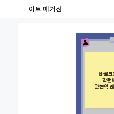
컨
아트 매거진
텐
츠
로
건
너
뛰
기