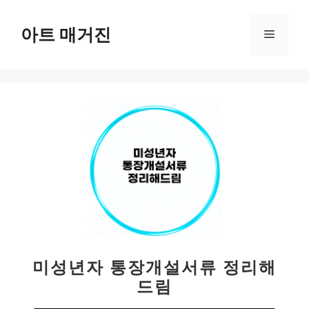
컨
텐
아트 매거진
메
츠
로
뉴
건
너
뛰
기
미성년자 통장개설서류 정리해
드림