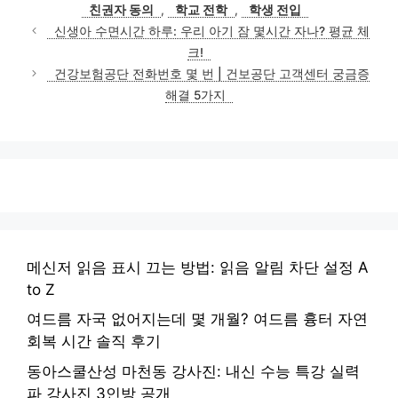
친권자 동의
,
학교 전학
,
학생 전입
신생아 수면시간 하루: 우리 아기 잠 몇시간 자나? 평균 체
크!
건강보험공단 전화번호 몇 번 | 건보공단 고객센터 궁금증
해결 5가지
메신저 읽음 표시 끄는 방법: 읽음 알림 차단 설정 A
to Z
여드름 자국 없어지는데 몇 개월? 여드름 흉터 자연
회복 시간 솔직 후기
동아스쿨산성 마천동 강사진: 내신 수능 특강 실력
파 강사진 3인방 공개