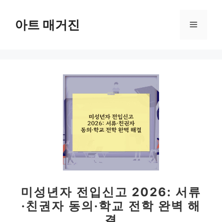
컨
텐
아트 매거진
메
츠
로
뉴
건
너
뛰
기
미성년자 전입신고 2026: 서류
·친권자 동의·학교 전학 완벽 해
결