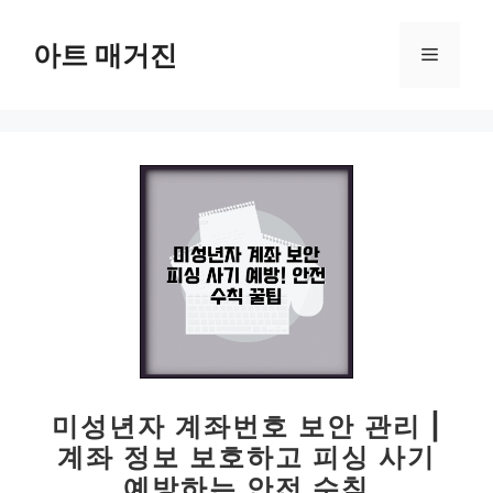
컨
텐
아트 매거진
메
츠
로
뉴
건
너
뛰
기
미성년자 계좌번호 보안 관리 |
계좌 정보 보호하고 피싱 사기
예방하는 안전 수칙