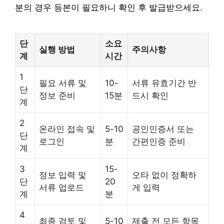
분의 경우 등본이 필요하니 확인 후 발급받으세요.
단
소요
실행 방법
주의사항
계
시간
1
필요 서류 및
10-
서류 유효기간 반
단
정보 준비
15분
드시 확인
계
2
온라인 접속 및
5-10
공인인증서 또는
단
로그인
분
간편인증 준비
계
3
15-
정보 입력 및
오타 없이 정확하
단
20
서류 업로드
게 입력
계
분
4
최종 검토 및
5-10
제출 전 모든 항목