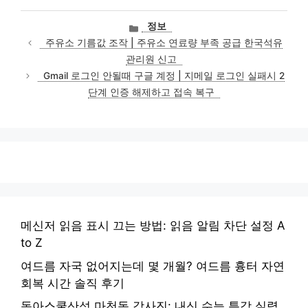
카
정보
테
주유소 기름값 조작 | 주유소 연료량 부족 공급 한국석유
고
관리원 신고
리
Gmail 로그인 안될때 구글 계정 | 지메일 로그인 실패시 2
단계 인증 해제하고 접속 복구
메신저 읽음 표시 끄는 방법: 읽음 알림 차단 설정 A
to Z
여드름 자국 없어지는데 몇 개월? 여드름 흉터 자연
회복 시간 솔직 후기
동아스쿨산성 마천동 강사진: 내신 수능 특강 실력