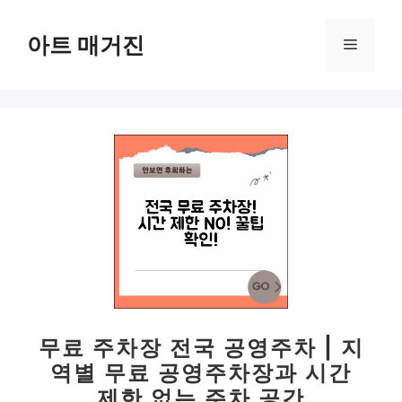
컨
텐
아트 매거진
메
츠
로
뉴
건
너
뛰
기
무료 주차장 전국 공영주차 | 지
역별 무료 공영주차장과 시간
제한 없는 주차 공간