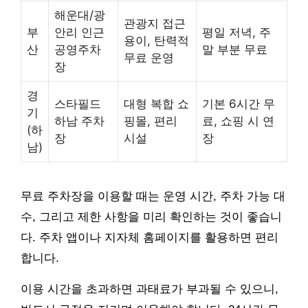
해운대/광
관광지 접근
부
안리 인근
평일 저녁, 주
용이, 탄력적
산
공영주차
말 부분 무료
무료 운영
장
경
스타필드
대형 복합 쇼
기본 6시간 무
기
하남 주차
핑몰, 편리
료, 쇼핑 시 연
(하
장
시설
장
남)
무료 주차장을 이용할 때는 운영 시간, 주차 가능 대
수, 그리고 제한 사항을 미리 확인하는 것이 좋습니
다. 주차 앱이나 지자체 홈페이지를 활용하면 편리
합니다.
이용 시간을 초과하면 과태료가 부과될 수 있으니,