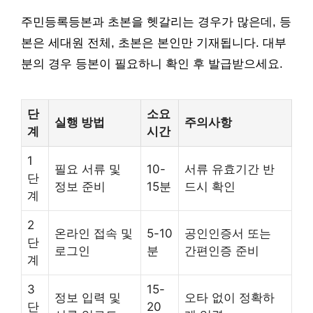
주민등록등본과 초본을 헷갈리는 경우가 많은데, 등
본은 세대원 전체, 초본은 본인만 기재됩니다. 대부
분의 경우 등본이 필요하니 확인 후 발급받으세요.
단
소요
실행 방법
주의사항
계
시간
1
필요 서류 및
10-
서류 유효기간 반
단
정보 준비
15분
드시 확인
계
2
온라인 접속 및
5-10
공인인증서 또는
단
로그인
분
간편인증 준비
계
3
15-
정보 입력 및
오타 없이 정확하
단
20