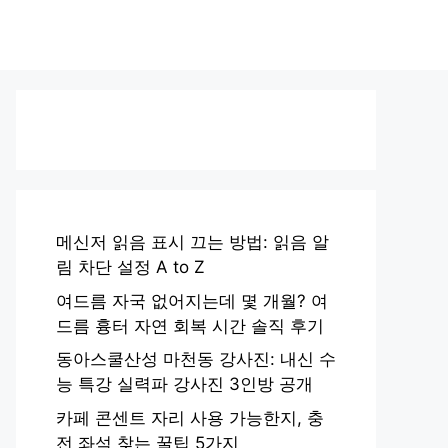
메신저 읽음 표시 끄는 방법: 읽음 알
림 차단 설정 A to Z
여드름 자국 없어지는데 몇 개월? 여
드름 흉터 자연 회복 시간 솔직 후기
동아스쿨산성 마천동 강사진: 내신 수
능 특강 실력파 강사진 3인방 공개
카페 콘센트 자리 사용 가능한지, 충
전 좌석 찾는 꿀팁 5가지