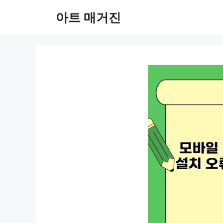
컨
아트 매거진
텐
츠
로
건
너
뛰
기