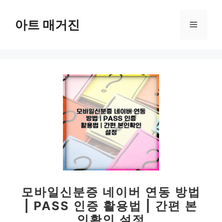
컨
텐
아트 매거진
메
츠
로
뉴
건
너
뛰
기
모바일신분증 네이버 연동 방법
| PASS 인증 활용법 | 간편 본
인확인 설정